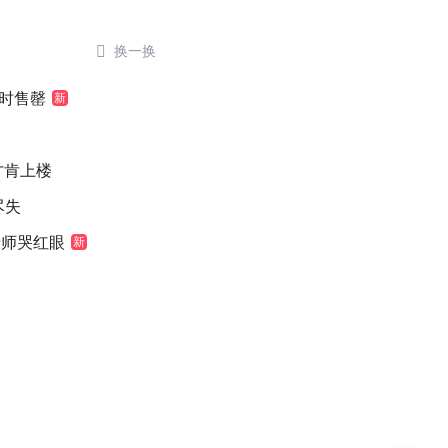

换一换
小时售罄
新
元才肯上楼
尽失
老师哭红眼
新