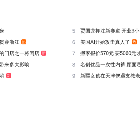
5
身
贾国龙押注新赛道 开业3
6
贯穿浙江
美国AI开始攻击真人了
热
热
7
的门店之一将闭店
搬家报价570元 要5060
新
8
带来多大影响
名创优品一次性内裤 颜面
9
消
新疆女孩在天津偶遇支教
新