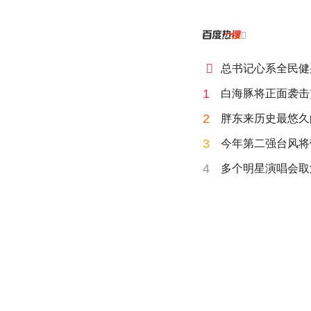


总书记心系全民健
1
白海豚将正面袭击
2
胖东来历史最悠久
3
今年第二强台风将
4
多个明星演唱会取