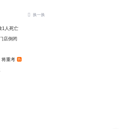

换一换
致1人死亡
后门店倒闭
 将重考
热
城