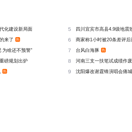
5
代化建设新局面
四川宜宾市高县4.9级地震
6
的来了
商家称1小时被20条差评
热
7
吧 为啥还不预警”
台风白海豚
热
8
重磅规划出炉
河南三支一扶笔试成绩作废
9
机
沈阳爆改谢霆锋演唱会痛
热