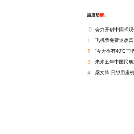


奋力开创中国式现
1
飞机票免费退改真
2
“今天得有40℃了
3
未来五年中国民航
4
梁文锋 只想用座