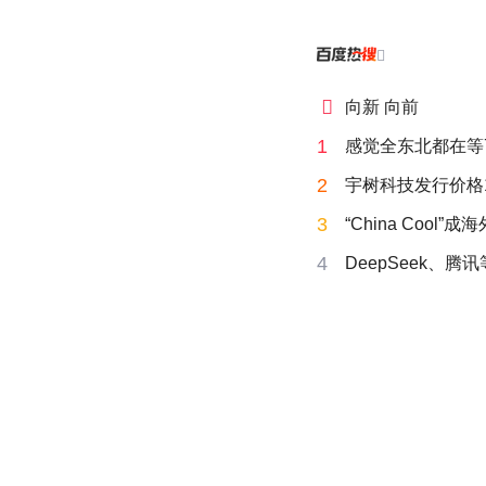


向新 向前
1
感觉全东北都在等
2
宇树科技发行价格15
3
“China Cool”
4
DeepSeek、腾讯