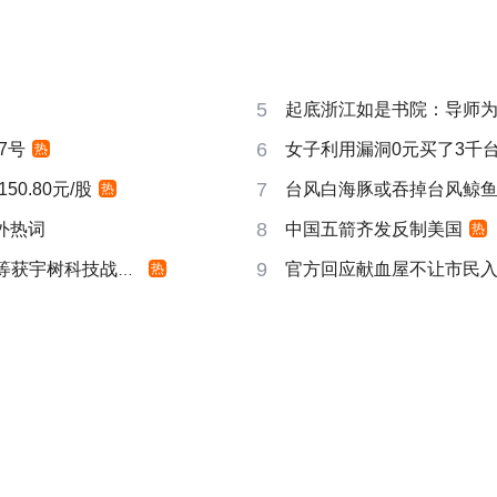
5
起底浙江如是书院：导师
6
7号
女子利用漏洞0元买了3千
热
7
0.80元/股
台风白海豚或吞掉台风鲸
热
8
成海外热词
中国五箭齐发反制美国
热
9
等获宇树科技战略配售
官方回应献血屋不让市民
热