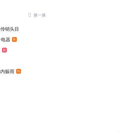

换一换
为传销头目
台电器
热
鱼
新
入内躲雨
热